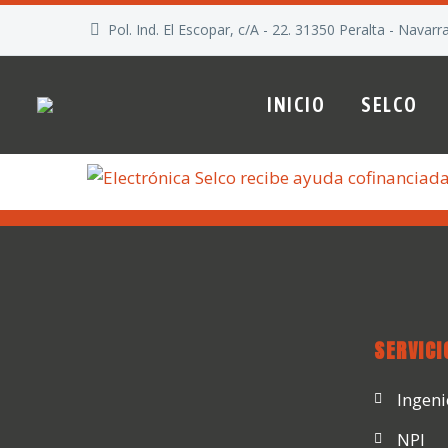
Pol. Ind. El Escopar, c/A - 22. 31350 Peralta - Navarr
INICIO
SELCO
SERVICI
Ingeni
NPI