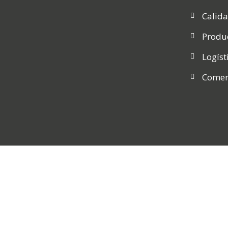
Calid
Produ
Logíst
Comer