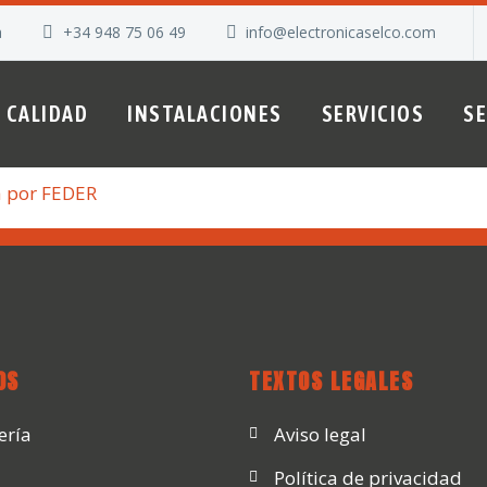
a
+34 948 75 06 49
info@electronicaselco.com
CALIDAD
INSTALACIONES
SERVICIOS
S
OS
TEXTOS LEGALES
ería
Aviso legal
Política de privacidad