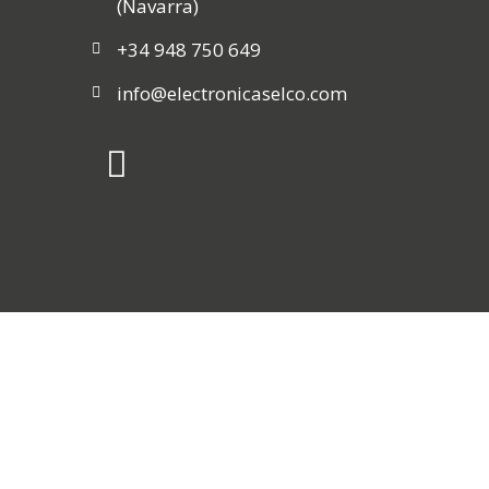
(Navarra)
+34 948 750 649
info@electronicaselco.com