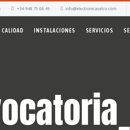
a
+34 948 75 06 49
info@electronicaselco.com
CALIDAD
INSTALACIONES
SERVICIOS
S
ocatoria