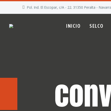
Pol. Ind. El Escopar, c/A - 22. 31350 Peralta - Navarr
INICIO
SELCO
conv