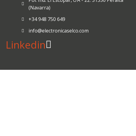
Pol. Ind. El Escopar, c/A - 22. 31350 Peralta
(Navarra)
+34 948 750 649
info@electronicaselco.com
Linkedin